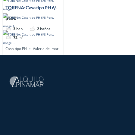
TORENA: Casa tipo PH 6/8
Pers.
$100
3
hab
2
baños
72
m²
Casa tipo PH
Valeria del mar