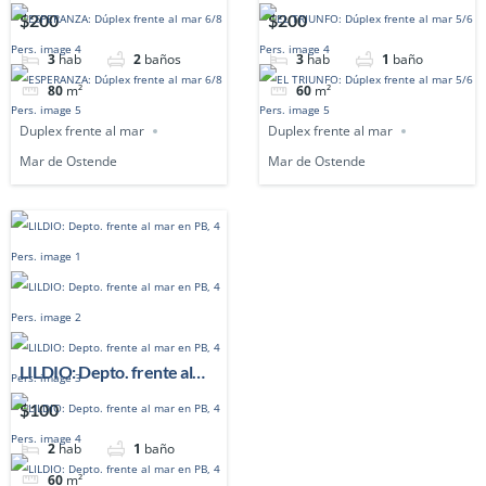
frente al mar 6/8 Pers.
frente al mar 5/6 Pers.
$200
$200
3
hab
2
baños
3
hab
1
baño
80
m²
60
m²
Duplex frente al mar
Duplex frente al mar
Mar de Ostende
Mar de Ostende
LILDIO: Depto. frente al
mar en PB, 4 Pers.
$100
2
hab
1
baño
60
m²