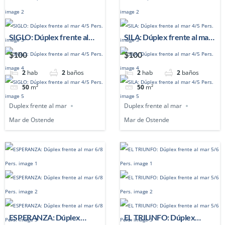
SIGLO: Dúplex frente al
SILA: Dúplex frente al mar
mar 4/5 Pers.
4/5 Pers.
$100
$100
2
hab
2
baños
2
hab
2
baños
50
m²
50
m²
Duplex frente al mar
Duplex frente al mar
Mar de Ostende
Mar de Ostende
ESPERANZA: Dúplex
EL TRIUNFO: Dúplex