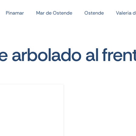
Pinamar
Mar de Ostende
Ostende
Valeria 
 arbolado al frent