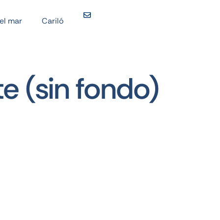
del mar
Cariló
e (sin fondo)