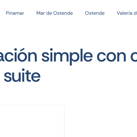
Pinamar
Mar de Ostende
Ostende
Valeria 
ación simple con
 suite