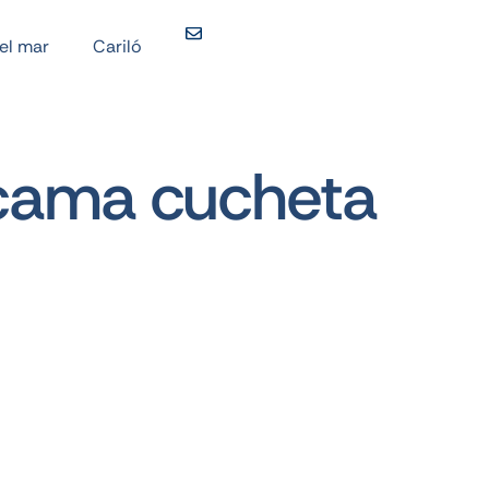
del mar
Cariló
 cama cucheta