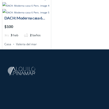
DACH: Moderna casa 6
Pers.
$100
3
hab
2
baños
Casa
Valeria del mar