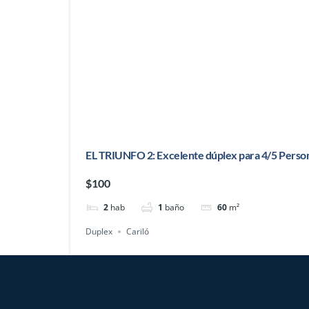
EL TRIUNFO 2: Excelente dúplex para 4/5 Person
$100
2
hab
1
baño
60
m²
Duplex
Cariló