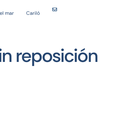
del mar
Cariló
in reposición