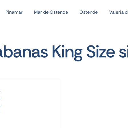
Pinamar
Mar de Ostende
Ostende
Valeria 
banas King Size s