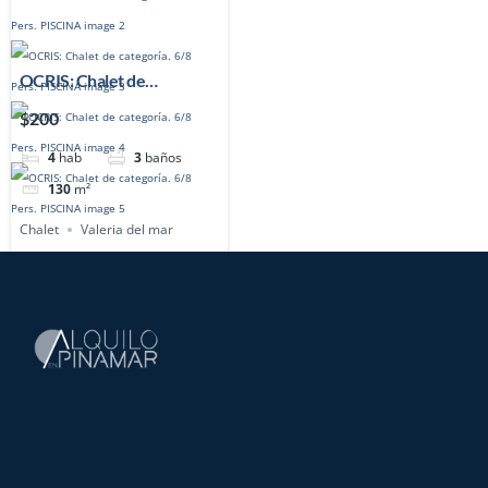
OCRIS: Chalet de
categoría. 6/8
$200
Pers. PISCINA
4
hab
3
baños
130
m²
Chalet
Valeria del mar